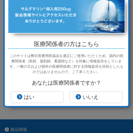
製品・販売情報提供活動に関するお問合せ
カスタマーセンター
医療関係者の方はこちら
0120-003-140
このサイトは弊社医療用医薬品を適正にご使用いただくため、
国内の医
受付時間：平日 9:00～18:00（土・日・祝日、会社休日を
療関係者（医師、薬剤師、看護師など）を対象に情報提供をしていま
除く）
す。
一般の方および国外の医療関係者に対する情報提供を目的としたも
のではありませんので、ご了承ください。
カスタマーセンターでは、お問い合わせ内容を正確に把握すると
あなたは医療関係者ですか？
ともに、対応の品質向上のため通話を録音させていただいていま
す。あらかじめご了承ください。
はい
いいえ
製品情報