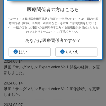
2024.08.22
オンライン講演会情報（9月26日開催）を掲載しました。
医療関係者の方はこちら
2024.08.19
このサイトは弊社医療用医薬品を適正にご使用いただくため、
国内の医
学会情報（8月24日開催 第162回びまん性肺疾患研究会 共
療関係者（医師、薬剤師、看護師など）を対象に情報提供をしていま
す。
一般の方および国外の医療関係者に対する情報提供を目的としたも
催ティータイムセミナー）を掲載しました。
のではありませんので、ご了承ください。
2024.08.19
あなたは医療関係者ですか？
学会情報（8月30日開催 第64回臨床呼吸機能講習会 共催
ランチョンセミナー）を掲載しました。
はい
いいえ
2024.08.14
動画「サルグマリン Expert Voice Vol1.開発の経緯」を更
新しました。
2024.08.14
動画「サルグマリン Expert Voice Vol2.画像診断」を更新
しました。
2024.08.07